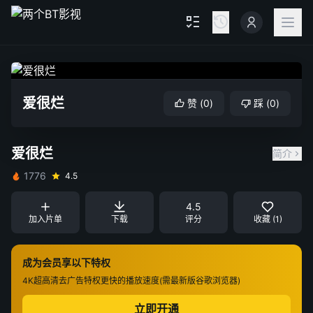
爱很烂
赞
(
0
)
踩
(
0
)
爱很烂
简介
1776
4.5
4.5
加入片单
下载
评分
收藏 (1)
成为会员享以下特权
4K超高清
去广告特权
更快的播放速度(需最新版谷歌浏览器)
立即开通