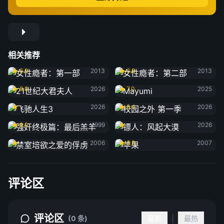
相关推荐
女性瘾者：第一部
女性瘾者：第二部
6.9
2013
6.8
2013
21世纪大君夫人
Mayumi
8.0
2026
7.0
2025
飞驰人生3
校园之外 第一季
2026
8.4
2026
强奸终极篇：最后羔羊
镖人：风起大漠
8.0
1999
2026
禁室培欲之爱的俘虏
苹果
2006
6.8
2007
评论区
评论区
|
(0 条)
最新
最热