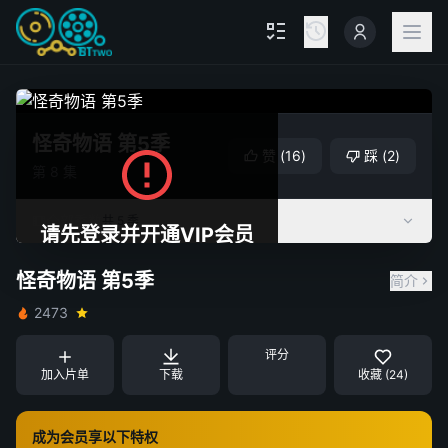
怪奇物语 第5季
赞
(
16
)
踩
(
2
)
第 8 集
全部季数
共 5 季
请先登录并开通VIP会员
怪奇物语 第5季
简介
重试
关闭
2473
评分
加入片单
下载
收藏 (24)
成为会员享以下特权