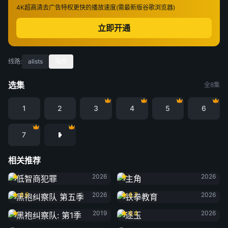
4K超高清
去广告特权
更快的播放速度(需最新版谷歌浏览器)
立即开通
线路:
alists
海外
选集
全8集
1
2
3
4
5
6
7
相关推荐
低智商犯罪
主角
2026
2026
黑袍纠察队 第五季
铁拳教育
6.6
2026
8.7
2026
黑袍纠察队: 第1季
逐玉
2019
6.4
2026
黑夜告白