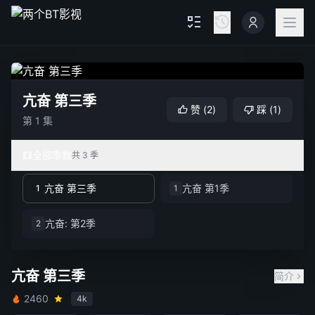
亢奋 第三季
赞
(
2
)
踩
(
1
)
第 1 集
全部季数
共 3 季
亢奋 第三季
亢奋 第1季
1
1
亢奋: 第2季
2
亢奋 第三季
简介
2460
4k