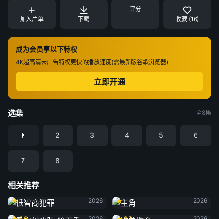
评分
加入片单
下载
收藏 (16)
成为会员享以下特权
4K超高清
去广告特权
更快的播放速度(需最新版谷歌浏览器)
立即开通
选集
全8集
2
3
4
5
6
7
8
相关推荐
低智商犯罪
主角
2026
2026
黑袍纠察队 第五季
铁拳教育
6.6
2026
8.7
2026