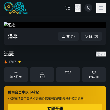
追恶
赞
(
1
)
踩
(
0
)
追恶
简介
1767
评分
加入片单
下载
收藏 (1)
成为会员享以下特权
4K超高清
去广告特权
更快的播放速度(需最新版谷歌浏览器)
立即开通