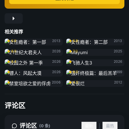
相关推荐
女性瘾者：第一部
女性瘾者：第二部
6.9
2013
6.8
2013
21世纪大君夫人
Mayumi
8.0
2026
7.0
2025
校园之外 第一季
飞驰人生3
8.4
2026
2026
镖人：风起大漠
强奸终极篇：最后羔羊
2026
8.0
1999
禁室培欲之爱的俘虏
爱很烂
2006
4.5
2012
评论区
评论区
|
(0 条)
最新
最热