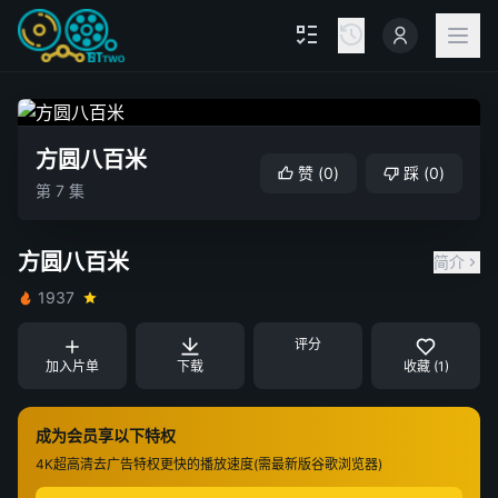
方圆八百米
赞
(
0
)
踩
(
0
)
第 7 集
方圆八百米
简介
1937
评分
加入片单
下载
收藏 (1)
成为会员享以下特权
4K超高清
去广告特权
更快的播放速度(需最新版谷歌浏览器)