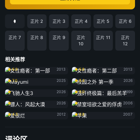
正片 2
正片 3
正片 4
正片 5
正片 6
正片 7
正片 8
正片 9
正片
正片 11
正片
10
12
相关推荐
女性瘾者：第一部
女性瘾者：第二部
6.9
2013
6.8
2013
Mayumi
校园之外 第一季
7.0
2025
8.4
2026
飞驰人生3
强奸终极篇：最后羔羊
2026
8.0
1999
镖人：风起大漠
禁室培欲之爱的俘虏
2026
2006
爱很烂
苹果
4.5
2012
6.8
2007
评论区