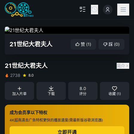
21世纪大君夫人
赞
(
1
)
踩
(
0
)
21世纪大君夫人
简介
2738
8.0
8.0
加入片单
下载
评分
收藏 (1)
成为会员享以下特权
4K超高清
去广告特权
更快的播放速度(需最新版谷歌浏览器)
立即开通