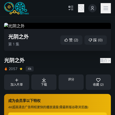
光阴之外
赞
(
2
)
踩
(
0
)
第 1 集
光阴之外
简介
2057
4k
评分
加入片单
下载
收藏 (2)
成为会员享以下特权
4K超高清
去广告特权
更快的播放速度(需最新版谷歌浏览器)