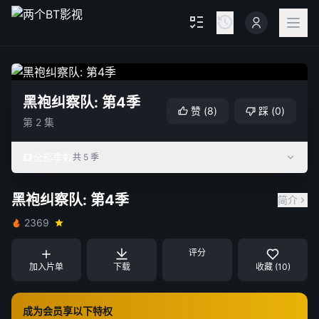
黑袍纠察队: 第4季
赞
(
8
)
踩
(
0
)
第 2 集
全部季数
共 5 季
黑袍纠察队: 第4季
简介
2369
评分
加入片单
下载
收藏 (10)
成为会员享以下特权