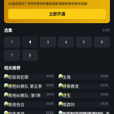
4K超高清
去广告特权
更快的播放速度(需最新版谷歌浏览器)
立即开通
选集
全8集
1
3
4
5
6
7
8
相关推荐
低智商犯罪
主角
2026
2026
黑袍纠察队 第五季
铁拳教育
6.6
2026
8.7
2026
黑袍纠察队: 第1季
逐玉
2019
6.4
2026
黑夜告白
雨霖铃
2026
2026
良陈美锦
2026
知否知否应是绿肥红瘦: 第1季