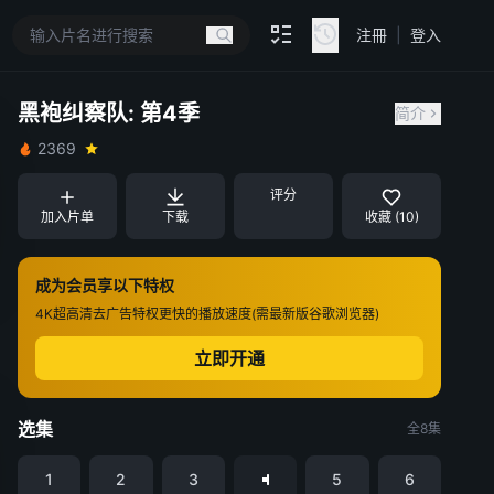
注冊
|
登入
黑袍纠察队: 第4季
简介
2369
评分
加入片单
下载
收藏 (10)
成为会员享以下特权
4K超高清
去广告特权
更快的播放速度(需最新版谷歌浏览器)
立即开通
选集
全8集
1
2
3
5
6