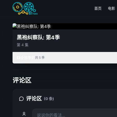
首页
电影
黑袍纠察队: 第4季
第 4 集
全部季数
共 5 季
评论区
评论区
(0 条)