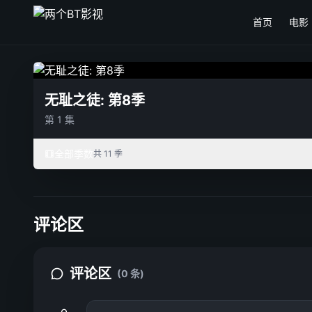
首页
电影
无耻之徒: 第8季
第 1 集
全部季数
共 11 季
评论区
评论区
(0 条)