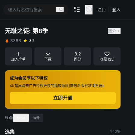
注冊
|
登入
无耻之徒: 第8季
简介
3383
8.2
8.2
加入片单
下载
评分
收藏 (25)
成为会员享以下特权
4K超高清
去广告特权
更快的播放速度(需最新版谷歌浏览器)
立即开通
线路:
alists
海外
选集
全12集