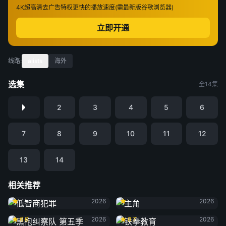
4K超高清
去广告特权
更快的播放速度(需最新版谷歌浏览器)
立即开通
线路:
alists
海外
选集
全14集
2
3
4
5
6
7
8
9
10
11
12
13
14
相关推荐
低智商犯罪
主角
2026
2026
黑袍纠察队 第五季
铁拳教育
6.6
2026
8.7
2026