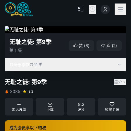
无耻之徒: 第9季
赞
(
6
)
踩
(
2
)
第 1 集
全部季数
共 11 季
无耻之徒: 第9季
简介
3085
8.2
8.2
加入片单
下载
评分
收藏 (19)
成为会员享以下特权