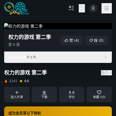
权力的游戏 第二季
赞
(
4
)
踩
(
0
)
第 6 集
全部季数
共 8 季
权力的游戏 第二季
简介
3241
8.8
8.8
加入片单
下载
评分
收藏 (15)
成为会员享以下特权