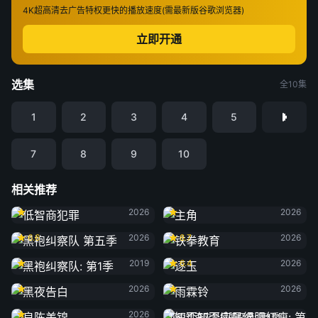
4K超高清
去广告特权
更快的播放速度(需最新版谷歌浏览器)
立即开通
选集
全10集
1
2
3
4
5
7
8
9
10
相关推荐
低智商犯罪
主角
2026
2026
黑袍纠察队 第五季
铁拳教育
6.6
2026
8.7
2026
黑袍纠察队: 第1季
逐玉
2019
6.4
2026
黑夜告白
雨霖铃
2026
2026
良陈美锦
2026
知否知否应是绿肥红瘦: 第1季