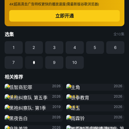
4K超高清
去广告特权
更快的播放速度(需最新版谷歌浏览器)
立即开通
选集
全10集
1
2
3
4
5
6
7
9
10
相关推荐
低智商犯罪
主角
2026
2026
黑袍纠察队 第五季
铁拳教育
6.6
2026
8.7
2026
黑袍纠察队: 第1季
逐玉
2019
6.4
2026
黑夜告白
雨霖铃
2026
2026
良陈美锦
2026
知否知否应是绿肥红瘦: 第1季