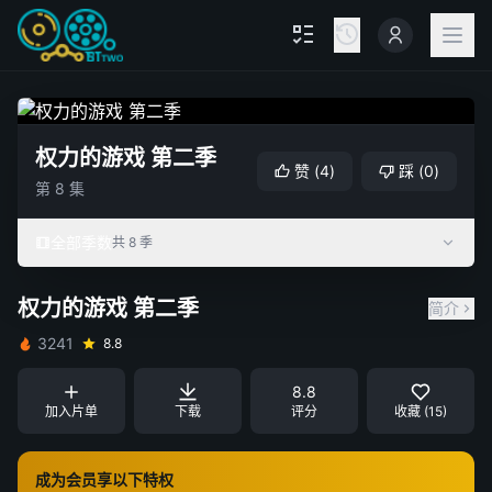
权力的游戏 第二季
赞
(
4
)
踩
(
0
)
第 8 集
全部季数
共 8 季
权力的游戏 第二季
简介
3241
8.8
8.8
加入片单
下载
评分
收藏 (15)
成为会员享以下特权