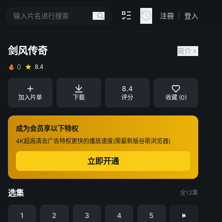
注冊
|
登入
剑风传奇
简介
0
8.4
8.4
加入片单
下载
评分
收藏 (0)
成为会员享以下特权
4K超高清
去广告特权
更快的播放速度(需最新版谷歌浏览器)
立即开通
选集
全12集
1
2
3
4
5