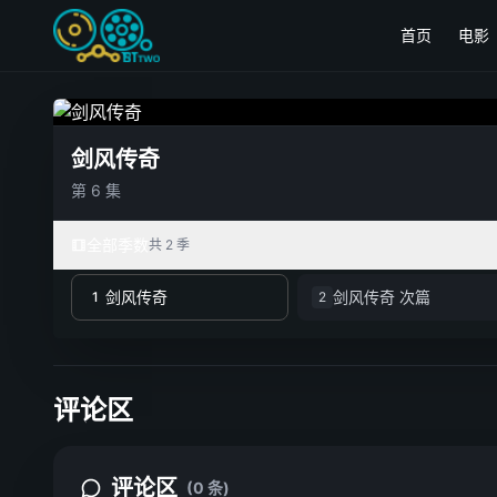
首页
电影
剑风传奇
第 6 集
全部季数
共 2 季
剑风传奇
剑风传奇 次篇
1
2
评论区
评论区
(0 条)