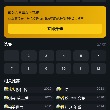
成为会员享以下特权
4K超高清
去广告特权
更快的播放速度(需最新版谷歌浏览器)
立即开通
选集
全12集
1
2
3
4
5
7
8
9
10
11
12
相关推荐
凡人修仙传
仙逆
9.6
2020
2023
剑来 第二季
吞噬星空 合集
2025
6.8
2020
完美世界
牧神记 年番
8.5
2021
8.8
2024