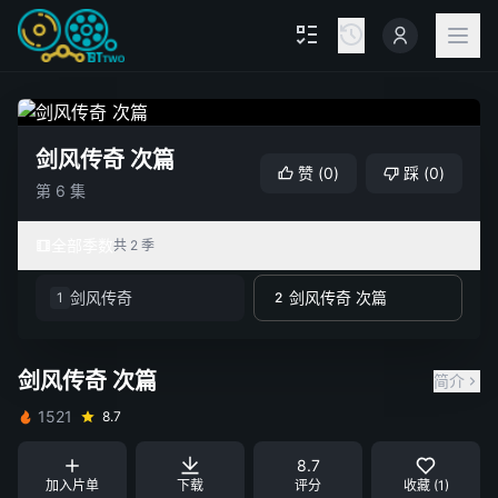
剑风传奇 次篇
赞
(
0
)
踩
(
0
)
第 6 集
全部季数
共 2 季
剑风传奇
剑风传奇 次篇
1
2
剑风传奇 次篇
简介
1521
8.7
8.7
加入片单
下载
评分
收藏 (1)