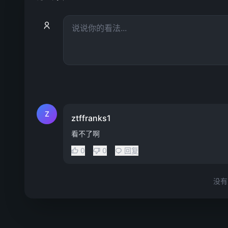
Z
ztffranks1
看不了啊
0
0
回复
没有