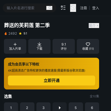
注冊
|
登入
葬送的芙莉莲 第二季
简介
2492
9.1
9.1
加入片单
下载
评分
收藏 (11)
成为会员享以下特权
4K超高清
去广告特权
更快的播放速度(需最新版谷歌浏览器)
立即开通
选集
全10集
1
2
3
5
6