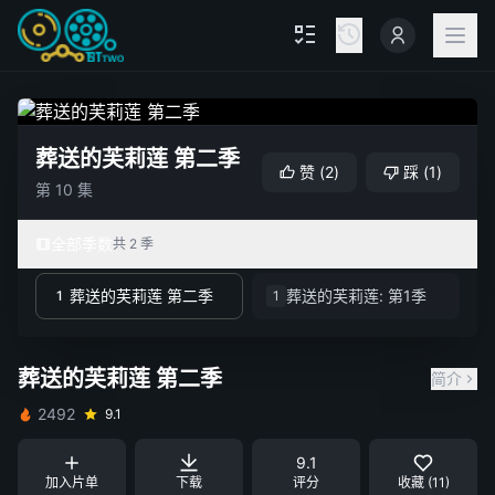
葬送的芙莉莲 第二季
赞
(
2
)
踩
(
1
)
第 10 集
全部季数
共 2 季
葬送的芙莉莲 第二季
葬送的芙莉莲: 第1季
1
1
葬送的芙莉莲 第二季
简介
2492
9.1
9.1
加入片单
下载
评分
收藏 (11)