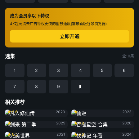
成为会员享以下特权
4K超高清
去广告特权
更快的播放速度(需最新版谷歌浏览器)
立即开通
选集
全10集
1
2
3
4
5
6
7
8
9
相关推荐
凡人修仙传
仙逆
9.6
2020
2023
剑来 第二季
吞噬星空 合集
2025
6.8
2020
完美世界
牧神记 年番
8.5
2021
8.8
2024