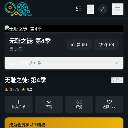
无耻之徒: 第4季
赞
(
5
)
踩
(
0
)
第 5 集
全部季数
共 11 季
无耻之徒: 第4季
简介
3273
8.2
8.2
加入片单
下载
评分
收藏 (22)
成为会员享以下特权