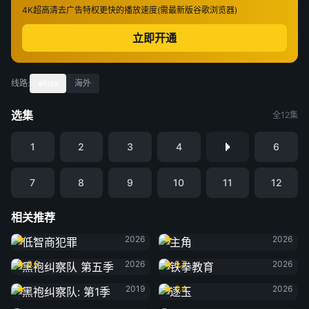
4K超高清
去广告特权
更快的播放速度(需最新版谷歌浏览器)
立即开通
线路:
alists
海外
选集
全12集
1
2
3
4
6
7
8
9
10
11
12
相关推荐
低智商犯罪
主角
2026
2026
黑袍纠察队 第五季
铁拳教育
6.6
2026
8.7
2026
黑袍纠察队: 第1季
逐玉
2019
6.4
2026
黑夜告白
雨霖铃