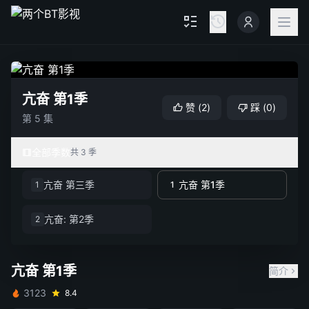
亢奋 第1季
赞
(
2
)
踩
(
0
)
第 5 集
全部季数
共 3 季
亢奋 第三季
亢奋 第1季
1
1
亢奋: 第2季
2
亢奋 第1季
简介
3123
8.4