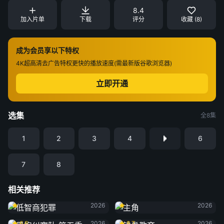
8.4
加入片单
下载
评分
收藏 (8)
成为会员享以下特权
4K超高清
去广告特权
更快的播放速度(需最新版谷歌浏览器)
立即开通
选集
全8集
1
2
3
4
6
7
8
相关推荐
低智商犯罪
主角
2026
2026
黑袍纠察队 第五季
铁拳教育
6.6
2026
8.7
2026