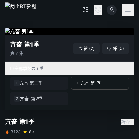
亢奋 第1季
赞
(
2
)
踩
(
0
)
第 7 集
全部季数
共 3 季
亢奋 第三季
亢奋 第1季
1
1
亢奋: 第2季
2
亢奋 第1季
简介
3123
8.4