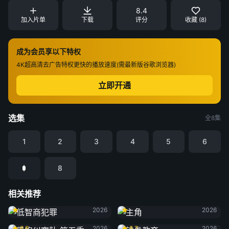
8.4
加入片单
下载
评分
收藏 (8)
成为会员享以下特权
4K超高清
去广告特权
更快的播放速度(需最新版谷歌浏览器)
立即开通
选集
全8集
1
2
3
4
5
6
8
相关推荐
低智商犯罪
主角
2026
2026
黑袍纠察队 第五季
铁拳教育
6.6
2026
8.7
2026