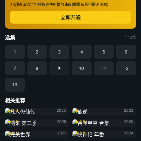
4K超高清
去广告特权
更快的播放速度(需最新版谷歌浏览器)
立即开通
选集
全13集
1
2
3
4
5
6
7
8
10
11
12
13
相关推荐
凡人修仙传
仙逆
9.6
2020
2023
剑来 第二季
吞噬星空 合集
7.4
2025
6.8
2020
完美世界
牧神记 年番
8.5
2021
8.8
2024
光阴之外
遮天