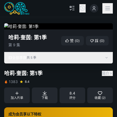
哈莉·奎茵: 第1季
赞
(
0
)
踩
(
0
)
第 9 集
全部季数
共 5 季
哈莉·奎茵: 第1季
简介
1383
8.4
8.4
加入片单
下载
评分
收藏 (2)
成为会员享以下特权