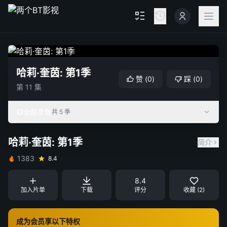
哈莉·奎茵: 第1季
赞
(
0
)
踩
(
0
)
第 11 集
全部季数
共 5 季
哈莉·奎茵: 第1季
简介
1383
8.4
8.4
加入片单
下载
评分
收藏 (2)
成为会员享以下特权