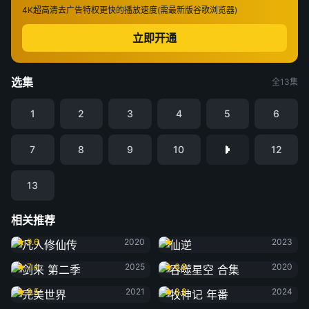
4K超高清
去广告特权
更快的播放速度(需最新版谷歌浏览器)
立即开通
选集
全13集
1
2
3
4
5
6
7
8
9
10
12
13
相关推荐
凡人修仙传
仙逆
9.6
2020
2023
剑来 第二季
吞噬星空 合集
7.4
2025
6.8
2020
完美世界
牧神记 年番
8.5
2021
8.8
2024
光阴之外
遮天