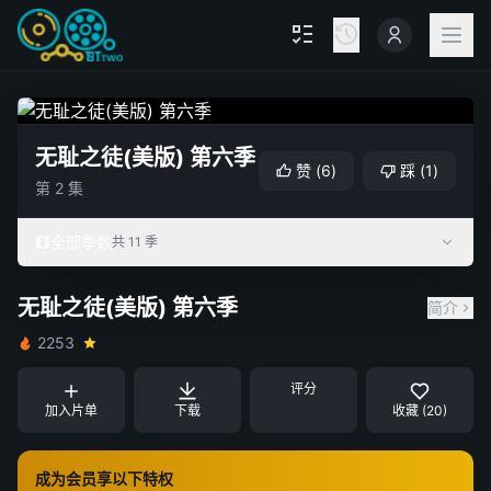
无耻之徒(美版) 第六季
赞
(
6
)
踩
(
1
)
第 2 集
全部季数
共 11 季
无耻之徒(美版) 第六季
简介
2253
评分
加入片单
下载
收藏 (20)
成为会员享以下特权