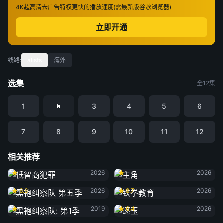
4K超高清
去广告特权
更快的播放速度(需最新版谷歌浏览器)
立即开通
线路:
alists
海外
选集
全12集
1
3
4
5
6
7
8
9
10
11
12
相关推荐
低智商犯罪
主角
2026
2026
黑袍纠察队 第五季
铁拳教育
6.6
2026
8.7
2026
黑袍纠察队: 第1季
逐玉
2019
6.4
2026
黑夜告白
雨霖铃