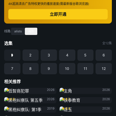
4K超高清
去广告特权
更快的播放速度(需最新版谷歌浏览器)
立即开通
线路:
alists
海外
选集
全12集
2
3
4
5
6
7
8
9
10
11
12
相关推荐
低智商犯罪
主角
2026
2026
黑袍纠察队 第五季
铁拳教育
6.6
2026
8.7
2026
黑袍纠察队: 第1季
逐玉
2019
6.4
2026
黑夜告白
雨霖铃