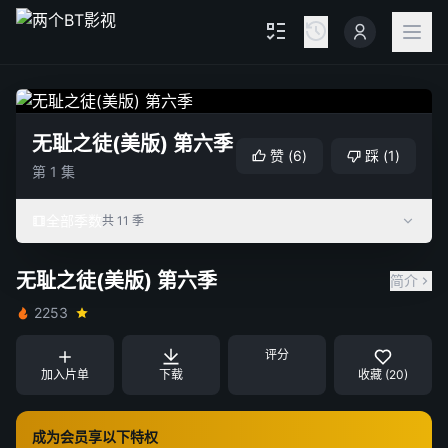
无耻之徒(美版) 第六季
赞
(
6
)
踩
(
1
)
第 1 集
全部季数
共 11 季
无耻之徒(美版) 第六季
简介
2253
评分
加入片单
下载
收藏 (20)
成为会员享以下特权