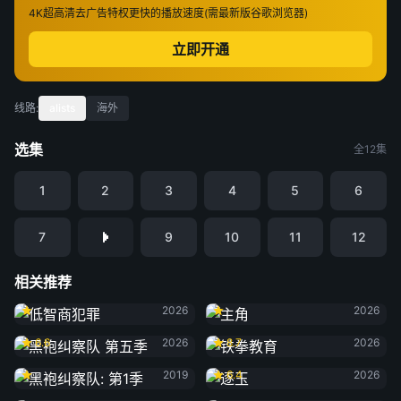
4K超高清
去广告特权
更快的播放速度(需最新版谷歌浏览器)
立即开通
线路:
alists
海外
选集
全12集
1
2
3
4
5
6
7
9
10
11
12
相关推荐
低智商犯罪
主角
2026
2026
黑袍纠察队 第五季
铁拳教育
6.6
2026
8.7
2026
黑袍纠察队: 第1季
逐玉
2019
6.4
2026
黑夜告白
雨霖铃