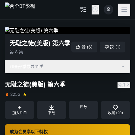
无耻之徒(美版) 第六季
赞
(
6
)
踩
(
1
)
第 8 集
全部季数
共 11 季
无耻之徒(美版) 第六季
简介
2253
评分
加入片单
下载
收藏 (20)
成为会员享以下特权