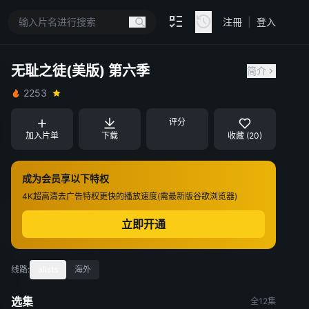
注冊
|
登入
无耻之徒(美版) 第六季
简介
2253
评分
加入片单
下载
收藏 (20)
成为会员享以下特权
4K超高清
去广告特权
更快的播放速度(需最新版谷歌浏览器)
立即开通
线路:
alists
海外
选集
全12集