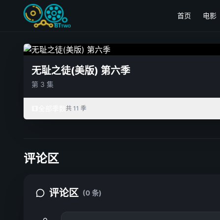
首页
电影
无耻之徒(美版) 第六季
第 3 集
全部季数
共 11 季
评论区
评论区
(0 条)