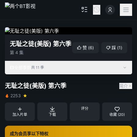
无耻之徒(美版) 第六季
赞
(
6
)
踩
(
1
)
第 4 集
全部季数
共 11 季
无耻之徒(美版) 第六季
简介
2253
评分
加入片单
下载
收藏 (20)
成为会员享以下特权