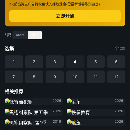
4K超高清
去广告特权
更快的播放速度(需最新版谷歌浏览器)
立即开通
线路:
alists
海外
选集
全12集
1
2
3
5
6
7
8
9
10
11
12
相关推荐
低智商犯罪
主角
2026
2026
黑袍纠察队 第五季
铁拳教育
6.6
2026
8.7
2026
黑袍纠察队: 第1季
逐玉
2019
6.4
2026
黑夜告白
雨霖铃