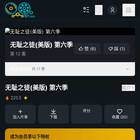
无耻之徒(美版) 第六季
赞
(
6
)
踩
(
1
)
第 12 集
全部季数
共 11 季
无耻之徒(美版) 第六季
简介
2253
评分
加入片单
下载
收藏 (20)
成为会员享以下特权