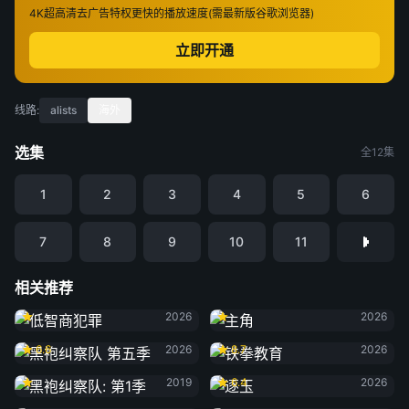
4K超高清
去广告特权
更快的播放速度(需最新版谷歌浏览器)
立即开通
线路:
alists
海外
选集
全12集
1
2
3
4
5
6
7
8
9
10
11
相关推荐
低智商犯罪
主角
2026
2026
黑袍纠察队 第五季
铁拳教育
6.6
2026
8.7
2026
黑袍纠察队: 第1季
逐玉
2019
6.4
2026
黑夜告白